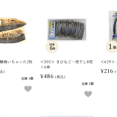
塩鯖焼いちゃった2枚
≪503≫ きびなご一夜干し8尾
≪629≫
×6串
¥216
込)
¥486
(税込)
在庫 3個
在庫 3個