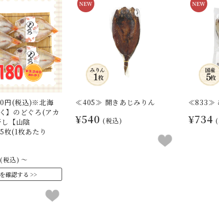
0円(税込)※北海
≪405≫ 開きあじみりん
≪833≫
く】のどぐろ(アカ
¥540
¥734
(税込)
干し【山陰
 5枚(1枚あたり
(税込)
～
を確認する