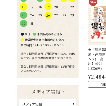
19
16
17
18
20
21
22
24
25
27
28
29
23
26
31
30
●
●
今日
通信販売のみお休み
●
通信販売と唐戸市場店のお休み
営業時間：AM 9：00～PM 5：00
★【送料55
緑色：関門倶楽部（通信販売）のみ、お休
道・沖縄除
みです。唐戸市場店は営業しております。
ムツ)一夜
沖】/094
黄色：関門倶楽部（通信販売）と唐戸市場
1,836円)
店のお休みです。
¥2,484
在庫
メディア実績
メディア実績