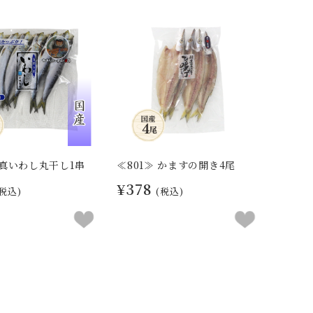
 真いわし丸干し1串
≪801≫ かますの開き4尾
¥378
(税込)
(税込)