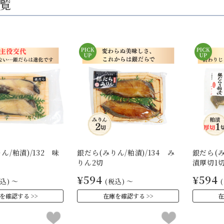
覧
ん/粕漬)/132 味
銀だら(みりん/粕漬)/134 み
銀だら(み
りん2切
漬厚切1
¥594
¥594
込)
～
(税込)
～
を確認する
在庫を確認する
在