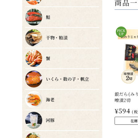
商品一
鮭
干物・粕漬
蟹
いくら・数の子・帆立
銀だら(みり
海老
噌漬2切
¥594
(税
河豚
在庫