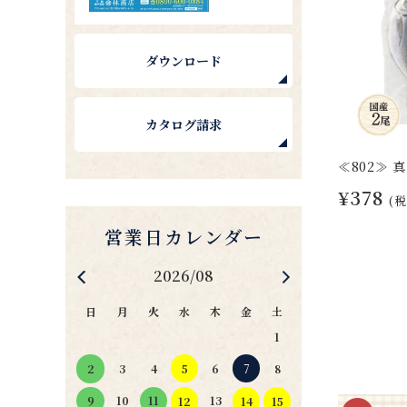
ダウンロード
カタログ請求
≪802≫ 
¥378
(税
2026/08
日
月
火
水
木
金
土
1
4
5
6
7
2
3
8
11
10
13
9
12
14
15