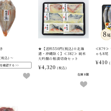
き
★【送料550円(税込)※北海
≪879
道・沖縄除く】≪382≫ 純米
ゃも8尾
(税込)
～
大吟醸の粕漬切身セット
¥410
を確認する
¥4,320
(税込)
在庫 8個