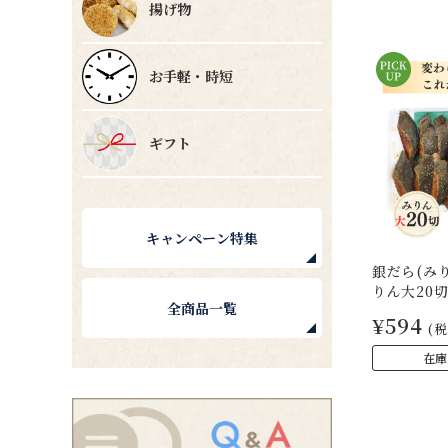
揚げ物
お手軽・時短
ギフト
キャンペーン特集
銀だら(みり
りん大20
全商品一覧
¥594
(税
在庫