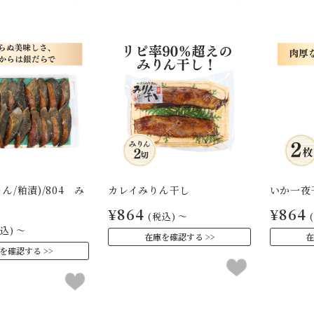
ん/粕漬)/804 み
カレイみりん干し
いか一夜
切
¥864
¥864
(税込)
～
込)
～
在庫を確認する
在
を確認する