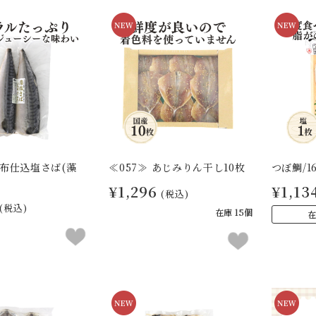
昆布仕込塩さば(藻
≪057≫ あじみりん干し10枚
つぼ鯛/1
¥1,296
¥1,13
(税込)
(税込)
在庫 15個
在