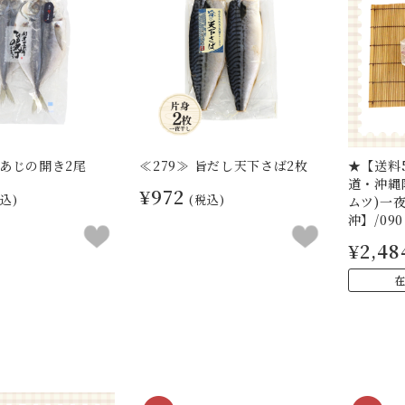
真あじの開き2尾
≪279≫ 旨だし天下さば2枚
★【送料5
道・沖縄
¥972
込)
(税込)
ムツ)一
沖】/09
¥2,48
在