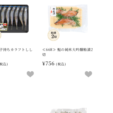
≫ 子持ちカラフトしし
≪668≫ 鮭の純米大吟醸粕漬2
切
¥756
(税込)
(税込)