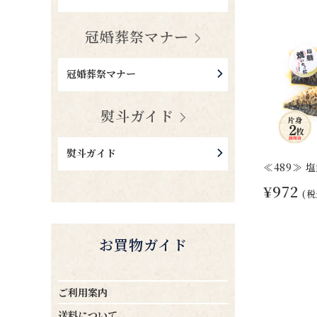
冠婚葬祭マナー
冠婚葬祭マナー
熨斗ガイド
熨斗ガイド
≪489≫ 
¥972
(税
お買物ガイド
ご利用案内
送料について