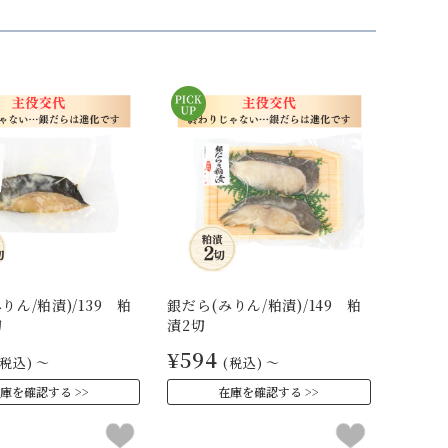
りん/粕漬)/139 粕
銀だら(みりん/粕漬)/149 粕
切
漬2切
¥594
(税込)
～
(税込)
～
庫を確認する
在庫を確認する