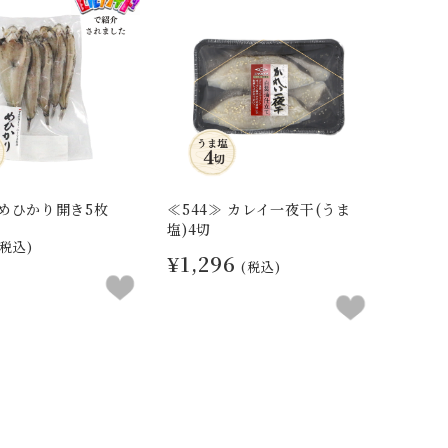
 めひかり開き5枚
≪544≫ カレイ一夜干(うま
塩)4切
(税込)
¥1,296
(税込)