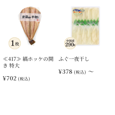
≪417≫ 縞ホッケの開
ふぐ一夜干し
き 特大
¥378
～
(税込)
¥702
(税込)