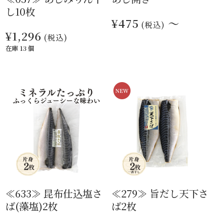
し10枚
¥475
～
(税込)
¥1,296
(税込)
在庫 13 個
≪633≫ 昆布仕込塩さ
≪279≫ 旨だし天下さ
ば(藻塩)2枚
ば2枚