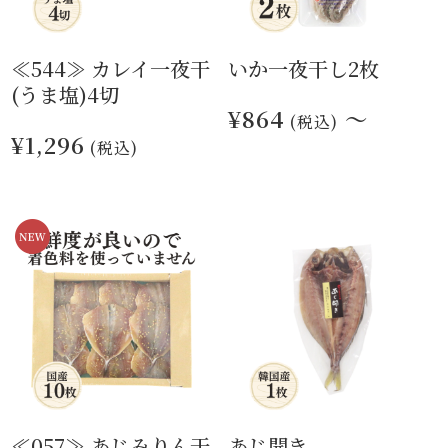
≪544≫ カレイ一夜干
いか一夜干し2枚
(うま塩)4切
¥864
～
(税込)
¥1,296
(税込)
≪057≫ あじみりん干
あじ開き