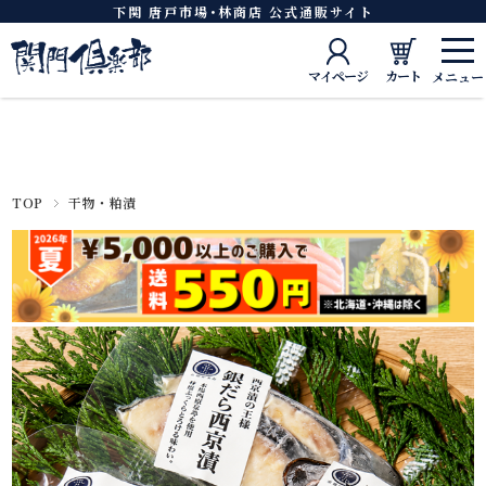
下関 唐戸市場･林商店 公式通販サイト
マイページ
カート
TOP
干物・粕漬