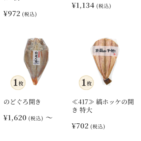
¥1,134
(税込)
¥972
(税込)
のどぐろ開き
≪417≫ 縞ホッケの開
き 特大
¥1,620
～
(税込)
¥702
(税込)