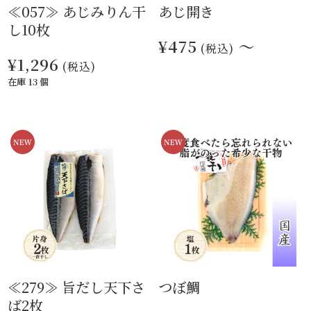
≪057≫ あじみりん干
あじ開き
し10枚
¥475
～
(税込)
¥1,296
(税込)
在庫 13 個
≪279≫ 旨だし天下さ
つぼ鯛
ば2枚