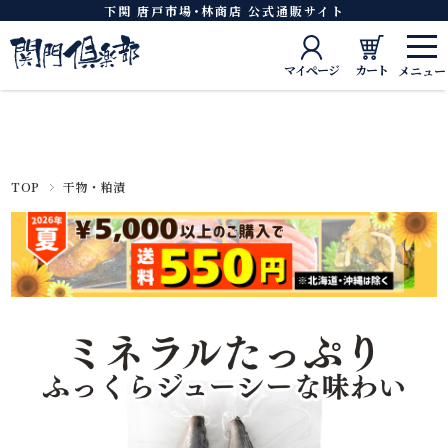
下関 唐戸市場･林商店 公式通販サイト
マイページ
カート
TOP
干物・粕漬