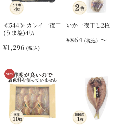
≪544≫ カレイ一夜干
いか一夜干し2枚
(うま塩)4切
¥864
～
(税込)
¥1,296
(税込)