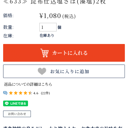
≪633≫ 昆布仕込塩さば(藻塩)2枚
¥1,080
価格:
(税込)
数量:
個
在庫:
在庫あり
返品についての詳細はこちら
4.6
(22件)