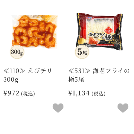
≪110≫ えびチリ
≪531≫ 海老フライの
300g
極5尾
¥972
¥1,134
(税込)
(税込)