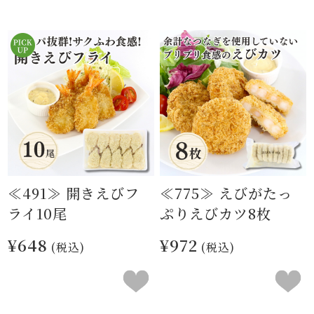
≪491≫ 開きえびフ
≪775≫ えびがたっ
ライ10尾
ぷりえびカツ8枚
¥648
¥972
(税込)
(税込)