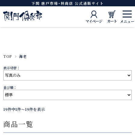
下関 唐戸市場･林商店 公式通販サイト
マイページ
カート
TOP
海老
表示切替：
並び順：
19件中1件～19件を表示
商品一覧