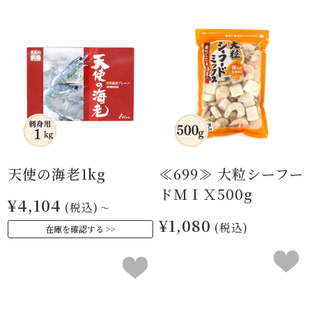
天使の海老1kg
≪699≫ 大粒シーフー
ドＭＩＸ500g
¥4,104
(税込)
～
¥1,080
(税込)
在庫を確認する