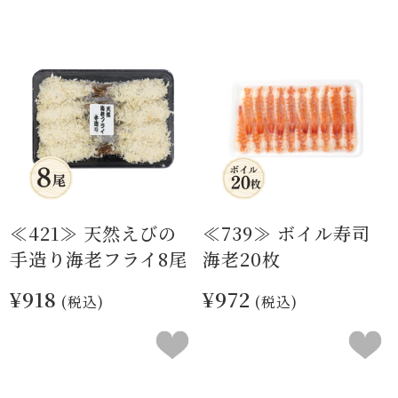
≪421≫ 天然えびの
≪739≫ ボイル寿司
手造り海老フライ8尾
海老20枚
¥918
¥972
(税込)
(税込)