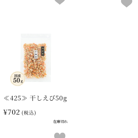
≪425≫ 干しえび50g
¥702
(税込)
在庫切れ