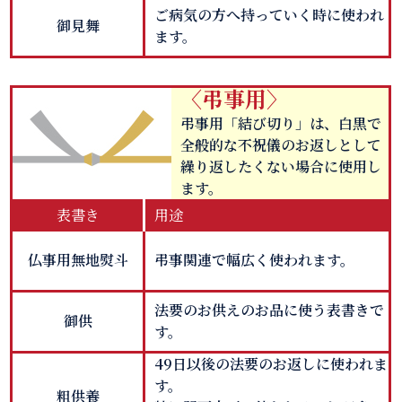
ご病気の方へ持っていく時に使われ
御見舞
ます。
〈弔事用〉
弔事用「結び切り」は、白黒で
全般的な不祝儀のお返しとして
繰り返したくない場合に使用し
ます。
表書き
用途
仏事用無地熨斗
弔事関連で幅広く使われます。
法要のお供えのお品に使う表書きで
御供
す。
49日以後の法要のお返しに使われま
す。
粗供養