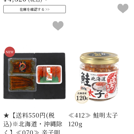
在庫を確認する
★【送料550円(税
≪412≫ 鮭明太子
込)※北海道・沖縄除
120g
く】≪070≫ 辛子明