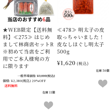
★WEB限定【送料無
≪478≫ 明太子の皮
料】≪275≫ はじめ
取っちゃいました！
まして林商店セットR
皮なしほぐし明太子
※初めて当店をご利
500g
用でご本人様宛の方
¥1,620
(税込)
に限ります
在庫 50個
一般市場価格:
¥3,000
(税込)
価格:
¥2,380
(税込)
20%OFF
送料無料
在庫 11個