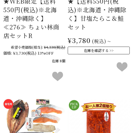
★WEB限定【送料
★【送料550円(税
550円(税込)※北海
込)※北海道・沖縄除
道・沖縄除く】
く】甘塩たらこ＆鮭
≪276≫ ちょい林商
セット
店セットR
¥3,780
(税込)
～
希望小売価格(相当):
¥4,330
(税込)
在庫を確認する
価格:
¥3,730
(税込)
13%OFF
在庫 8個