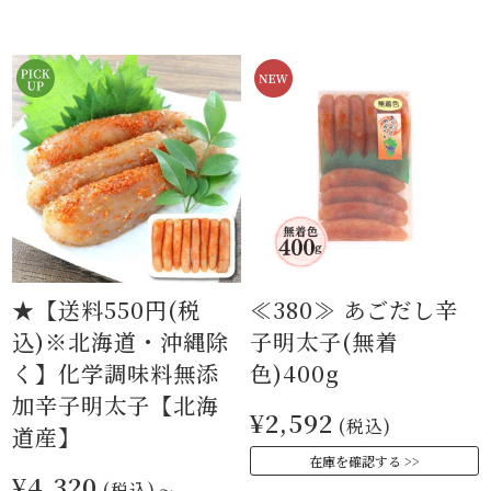
★【送料550円(税
≪380≫ あごだし辛
込)※北海道・沖縄除
子明太子(無着
く】化学調味料無添
色)400g
加辛子明太子【北海
¥2,592
(税込)
道産】
在庫を確認する
¥4,320
(税込)
～