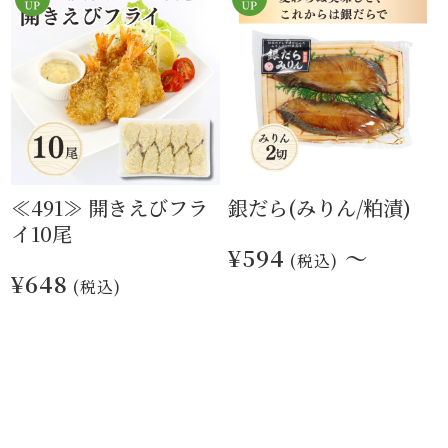
≪491≫ 開きえびフラ
銀だら(みりん/粕漬)
イ10尾
¥594
～
(税込)
¥648
(税込)