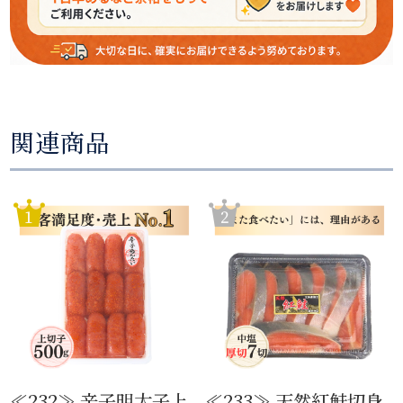
関連商品
≪232≫ 辛子明太子上
≪233≫ 天然紅鮭切身