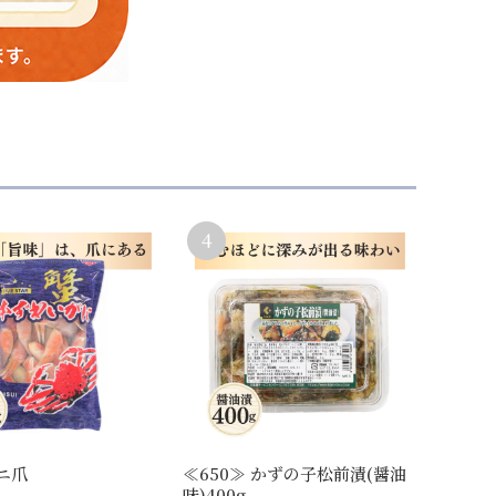
ニ爪
≪650≫ かずの子松前漬(醤油
味)400g