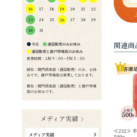
19
16
17
18
20
21
22
24
25
27
28
29
23
26
31
30
関連商
●
●
今日
通信販売のみお休み
●
通信販売と唐戸市場店のお休み
営業時間：AM 9：00～PM 5：00
緑色：関門倶楽部（通信販売）のみ、お休
みです。唐戸市場店は営業しております。
黄色：関門倶楽部（通信販売）と唐戸市場
店のお休みです。
メディア実績
≪232≫
メディア実績
500g