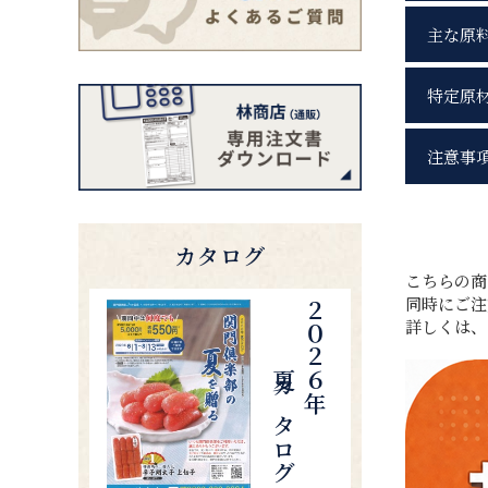
主な原
特定原
注意事
カタログ
こちらの
同時にご注
夏カタログ
２０２６年
詳しくは