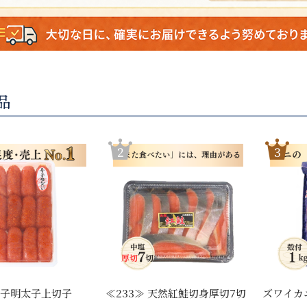
品
 辛子明太子上切子
≪233≫ 天然紅鮭切身厚切7切
ズワイカ