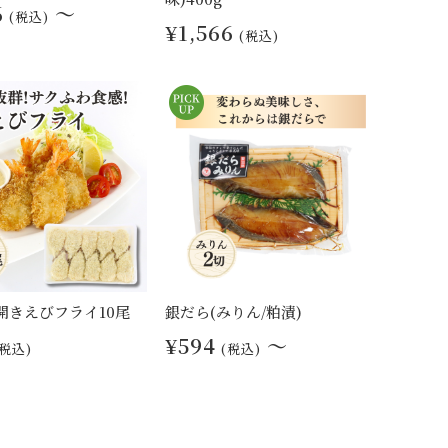
6
～
(税込)
¥1,566
(税込)
 開きえびフライ10尾
銀だら(みりん/粕漬)
¥594
～
(税込)
(税込)