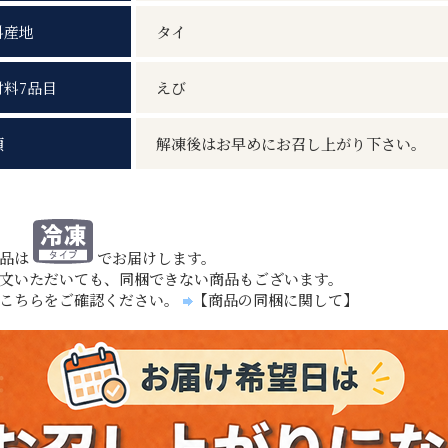
料産地
タイ
材料7品目
えび
項
解凍後はお早めにお召し上がり下さい。
商品は
でお届けします。
文いただいても、同梱できない商品もございます。
、こちらをご確認ください。
【商品の同梱に関して】