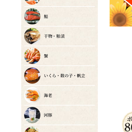
鮭
干物・粕漬
蟹
いくら・数の子・帆立
海老
河豚