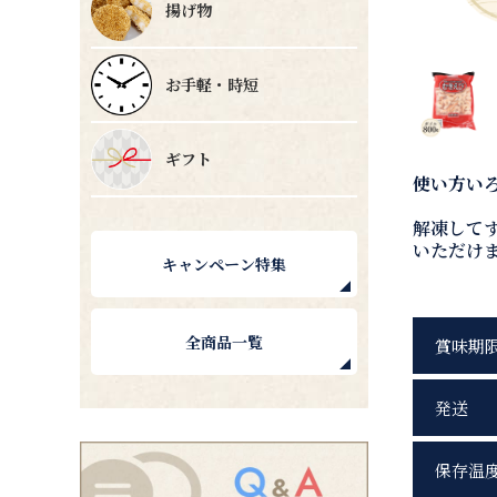
揚げ物
お手軽・時短
ギフト
使い方い
解凍して
いただけ
キャンペーン特集
全商品一覧
賞味期
発送
保存温