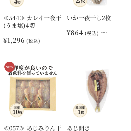
≪544≫ カレイ一夜干
いか一夜干し2枚
(うま塩)4切
¥864
～
(税込)
¥1,296
(税込)
≪057≫ あじみりん干
あじ開き