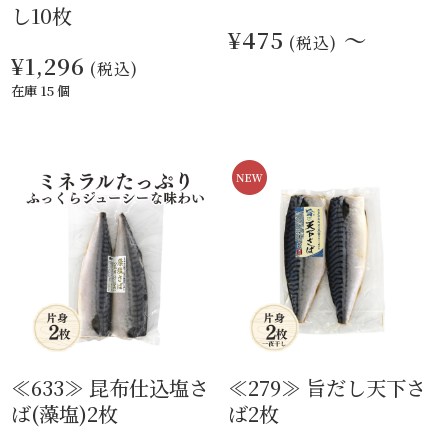
し10枚
¥475
～
(税込)
¥1,296
(税込)
在庫 15 個
≪633≫ 昆布仕込塩さ
≪279≫ 旨だし天下さ
ば(藻塩)2枚
ば2枚