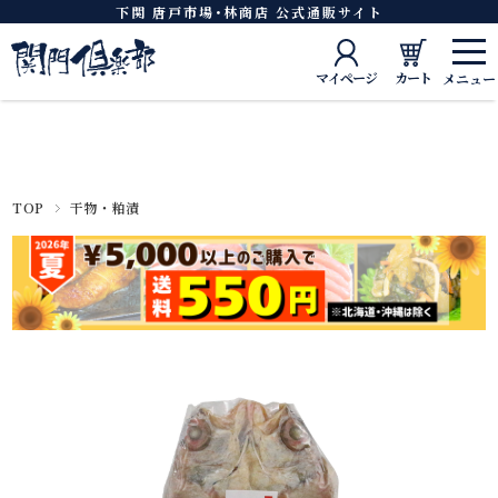
下関 唐戸市場･林商店 公式通販サイト
マイページ
カート
TOP
干物・粕漬