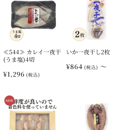
≪544≫ カレイ一夜干
いか一夜干し2枚
(うま塩)4切
¥864
～
(税込)
¥1,296
(税込)