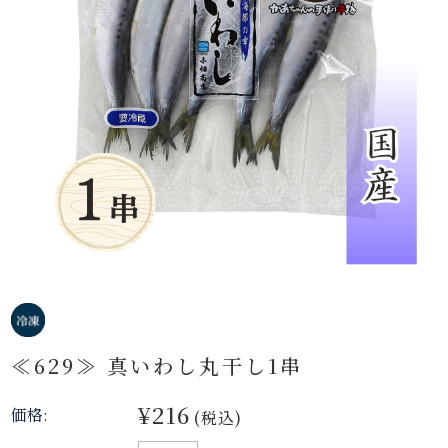
≪629≫ 真いわし丸干し1串
¥216
価格:
(税込)