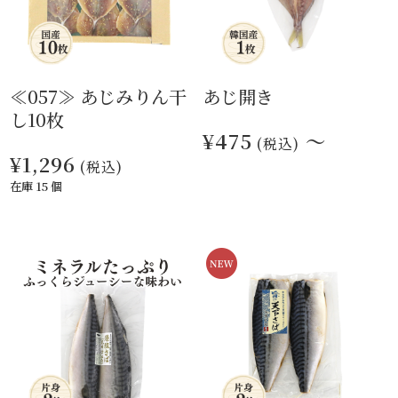
≪057≫ あじみりん干
あじ開き
し10枚
¥475
～
(税込)
¥1,296
(税込)
在庫 15 個