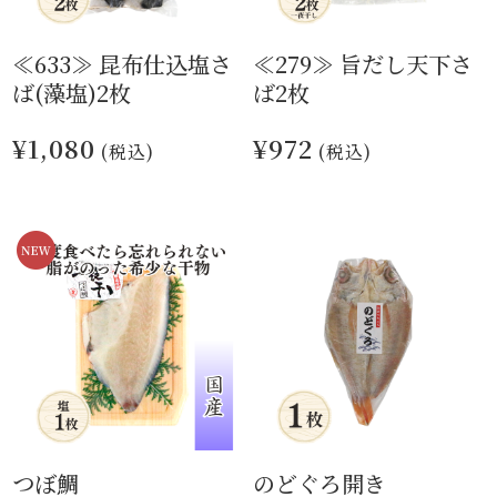
≪633≫ 昆布仕込塩さ
≪279≫ 旨だし天下さ
ば(藻塩)2枚
ば2枚
¥1,080
¥972
(税込)
(税込)
つぼ鯛
のどぐろ開き