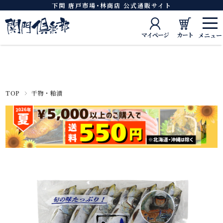
下関 唐戸市場･林商店 公式通販サイト
マイページ
カート
TOP
干物・粕漬