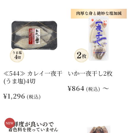
≪544≫ カレイ一夜干
いか一夜干し2枚
(うま塩)4切
¥864
～
(税込)
¥1,296
(税込)