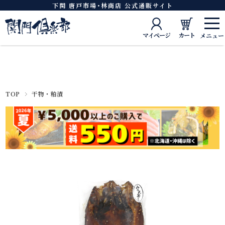
下関 唐戸市場･林商店 公式通販サイト
マイページ
カート
TOP
干物・粕漬