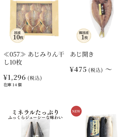
≪057≫ あじみりん干
あじ開き
し10枚
¥475
～
(税込)
¥1,296
(税込)
在庫 14 個