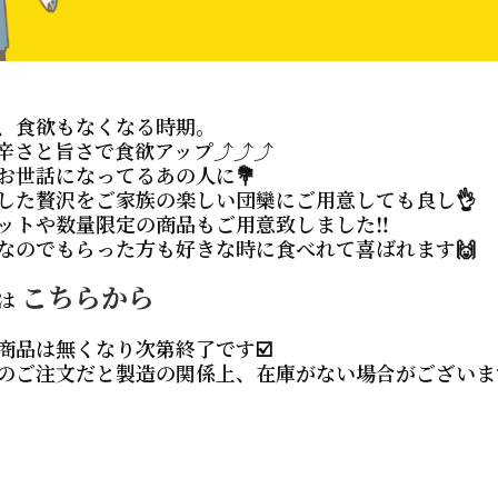
、食欲もなくなる時期。
辛さと旨さで食欲アップ⤴️⤴️⤴️
お世話になってるあの人に💐
した贅沢をご家族の楽しい団欒にご用意しても良し👌
ットや数量限定の商品もご用意致しました
‼️
なのでもらった方も好きな時に食べれて喜ばれます🙌
こちらから
は
商品は無くなり次第終了です☑️
のご注文だと製造の関係上、在庫がない場合がございますの