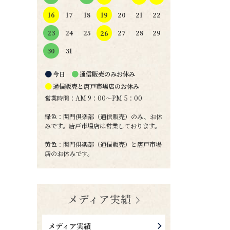
19
16
17
18
20
21
22
24
25
27
28
29
23
26
31
30
●
●
今日
通信販売のみお休み
●
通信販売と唐戸市場店のお休み
営業時間：AM 9：00～PM 5：00
緑色：関門倶楽部（通信販売）のみ、お休
みです。唐戸市場店は営業しております。
黄色：関門倶楽部（通信販売）と唐戸市場
店のお休みです。
メディア実績
メディア実績