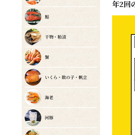
年
2
回
鮭
干物・粕漬
蟹
いくら・数の子・帆立
海老
河豚