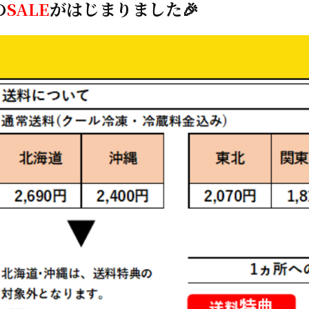
の
SALE
がはじ
まりました🎉