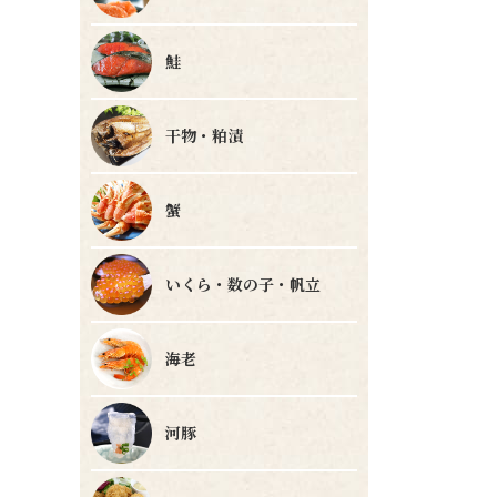
鮭
干物・粕漬
蟹
いくら・数の子・帆立
海老
河豚