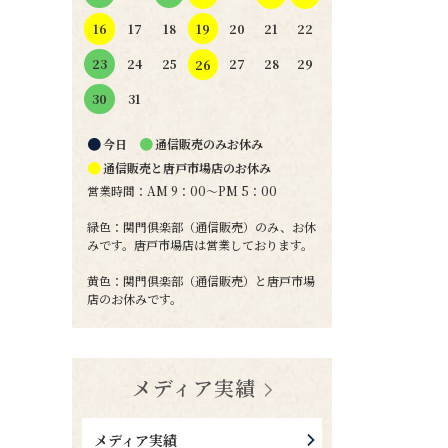
19
16
17
18
20
21
22
24
25
27
28
29
23
26
31
30
●
●
今日
通信販売のみお休み
●
通信販売と唐戸市場店のお休み
営業時間：AM 9：00～PM 5：00
緑色：関門倶楽部（通信販売）のみ、お休
みです。唐戸市場店は営業しております。
黄色：関門倶楽部（通信販売）と唐戸市場
店のお休みです。
メディア実績
メディア実績