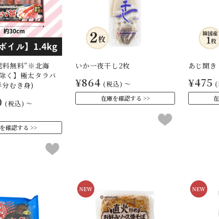
送料無料”※北海
いか一夜干し2枚
あじ開き
除く】極太タラバ
¥864
¥475
(税込)
～
半分むき身)
在庫を確認する
在
0
(税込)
～
を確認する