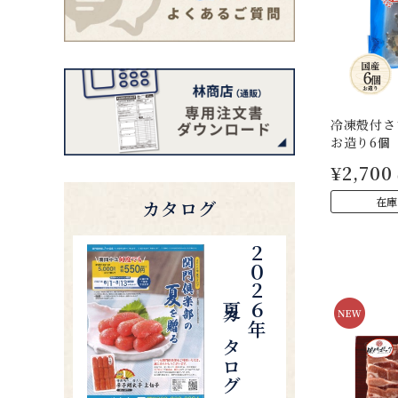
冷凍殻付さざ
お造り6個
¥2,700
在庫
カタログ
夏カタログ
２０２６年