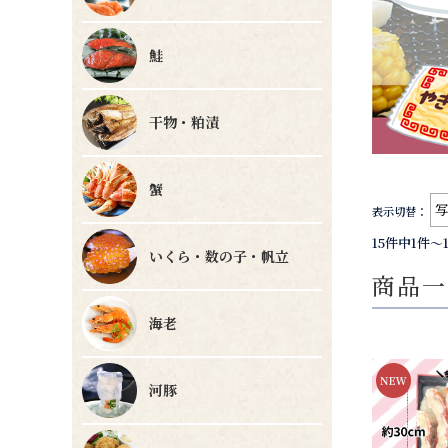
鮭
干物・粕漬
蟹
表示切替：
15件中1件～
いくら・数の子・帆立
商品一
海老
河豚