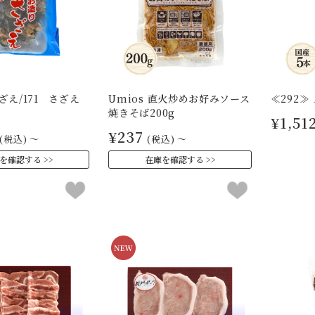
え/171 さざえ
Umios 直火炒めお好みソース
≪292≫
焼きそば200g
¥1,51
¥237
(税込)
～
(税込)
～
を確認する
在庫を確認する