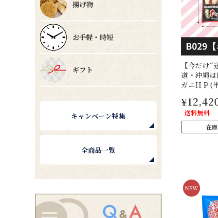
揚げ物
お手軽・時短
【今だけ“
ギフト
道・沖縄は
ガニＨＰ(
¥12,42
送料無料
キャンペーン特集
在庫
全商品一覧