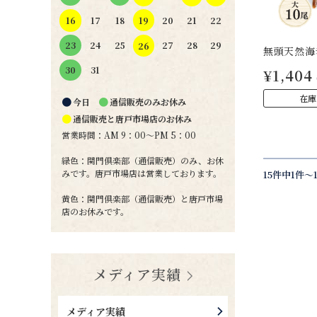
19
16
17
18
20
21
22
24
25
27
28
29
23
26
無頭天然海
31
30
¥1,404
在庫
●
●
今日
通信販売のみお休み
●
通信販売と唐戸市場店のお休み
営業時間：AM 9：00～PM 5：00
緑色：関門倶楽部（通信販売）のみ、お休
みです。唐戸市場店は営業しております。
15件中1件～
黄色：関門倶楽部（通信販売）と唐戸市場
店のお休みです。
メディア実績
メディア実績