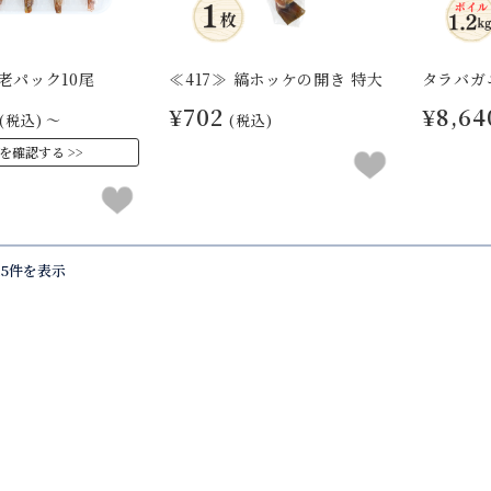
老パック10尾
≪417≫ 縞ホッケの開き 特大
タラバガ
¥702
¥8,64
(税込)
～
(税込)
を確認する
15件を表示