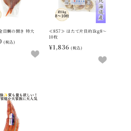
 金目鯛の開き 特大
≪857≫ ほたて片貝約1kg8～
10枚
0
(税込)
¥1,836
(税込)