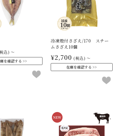
冷凍殻付さざえ/170 スチー
ムさざえ10個
(税込)
～
¥2,700
(税込)
～
庫を確認する
在庫を確認する