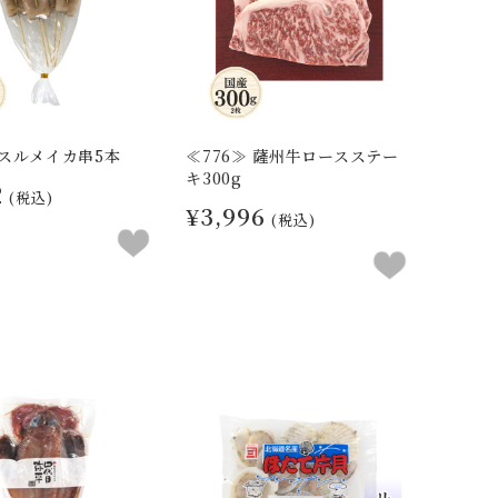
 スルメイカ串5本
≪776≫ 薩州牛ロースステー
キ300g
2
(税込)
¥3,996
(税込)