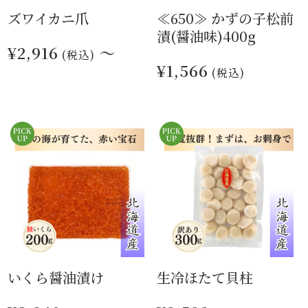
ズワイカニ爪
≪650≫ かずの子松前
漬(醤油味)400g
¥2,916
～
(税込)
¥1,566
(税込)
いくら醤油漬け
生冷ほたて貝柱