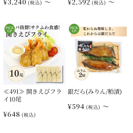
¥3,240
～
¥2,592
～
(税込)
(税込)
≪491≫ 開きえびフラ
銀だら(みりん/粕漬)
イ10尾
¥594
～
(税込)
¥648
(税込)