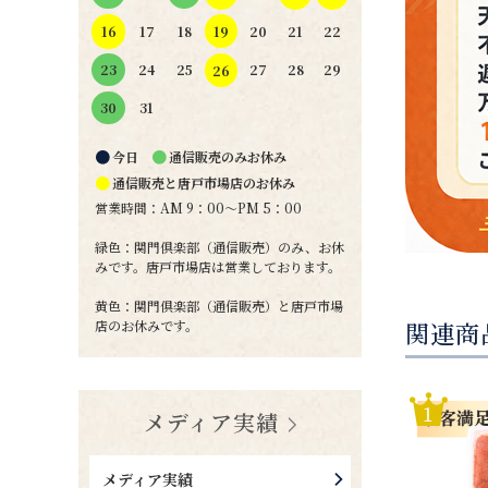
19
16
17
18
20
21
22
24
25
27
28
29
23
26
31
30
●
●
今日
通信販売のみお休み
●
通信販売と唐戸市場店のお休み
営業時間：AM 9：00～PM 5：00
緑色：関門倶楽部（通信販売）のみ、お休
みです。唐戸市場店は営業しております。
黄色：関門倶楽部（通信販売）と唐戸市場
店のお休みです。
関連商
メディア実績
メディア実績