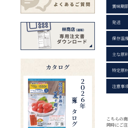
賞味期
発送
保存温
主な原
カタログ
特定原
夏カタログ
２０２６年
注意事
こちらの
同時にご注