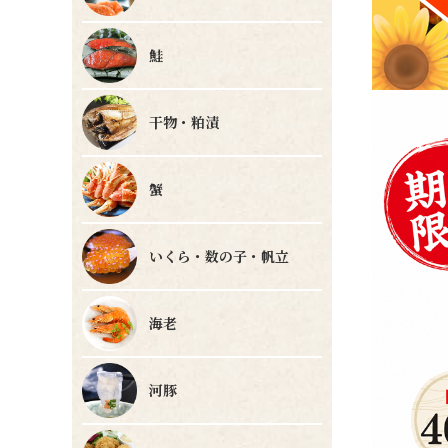
鮭
干物・粕漬
蟹
いくら・数の子・帆立
海老
河豚