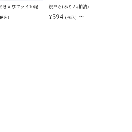
 開きえびフライ10尾
銀だら(みりん/粕漬)
¥594
～
(税込)
(税込)