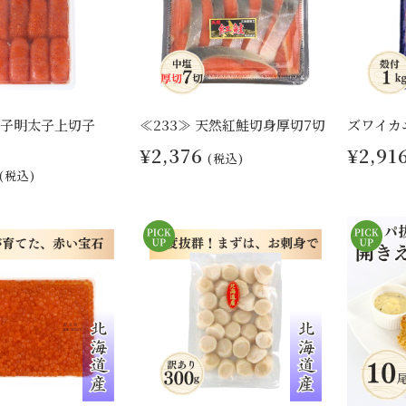
 辛子明太子上切子
≪233≫ 天然紅鮭切身厚切7切
ズワイカ
¥2,376
¥2,91
(税込)
(税込)