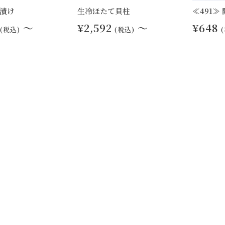
漬け
生冷ほたて貝柱
≪491≫
～
¥2,592
～
¥648
(税込)
(税込)