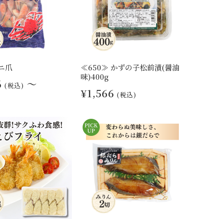
ニ爪
≪650≫ かずの子松前漬(醤油
味)400g
6
～
(税込)
¥1,566
(税込)