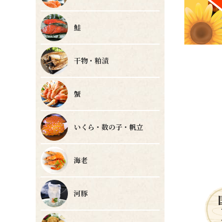
鮭
干物・粕漬
蟹
いくら・数の子・帆立
海老
河豚