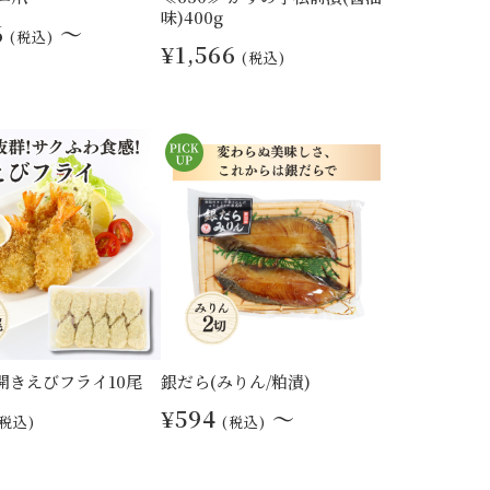
味)400g
6
～
(税込)
¥1,566
(税込)
 開きえびフライ10尾
銀だら(みりん/粕漬)
¥594
～
(税込)
(税込)