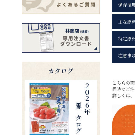
保存温
主な原
特定原
注意事
カタログ
こちらの
夏カタログ
２０２６年
同時にご注
詳しくは