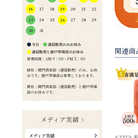
19
16
17
18
20
21
22
24
25
27
28
29
23
26
31
30
●
●
今日
通信販売のみお休み
関連商
●
通信販売と唐戸市場店のお休み
営業時間：AM 9：00～PM 5：00
緑色：関門倶楽部（通信販売）のみ、お休
みです。唐戸市場店は営業しております。
黄色：関門倶楽部（通信販売）と唐戸市場
店のお休みです。
メディア実績
メディア実績
≪232≫