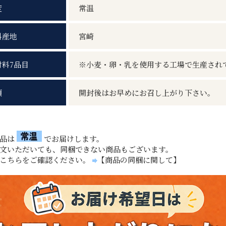
度
常温
料産地
宮崎
材料7品目
※小麦・卵・乳を使用する工場で生産され
項
開封後はお早めにお召し上がり下さい。
商品は
でお届けします。
文いただいても、同梱できない商品もございます。
、こちらをご確認ください。
【商品の同梱に関して】