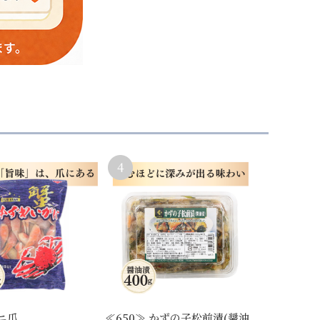
ニ爪
≪650≫ かずの子松前漬(醤油