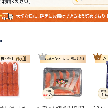
品
 辛子明太子上切子
≪233≫ 天然紅鮭切身厚切7切
ズワイカ