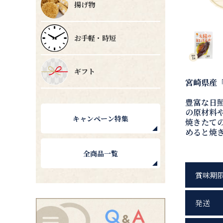
揚げ物
お手軽・時短
ギフト
宮崎県産
豊富な日
の原材料
キャンペーン特集
焼きたて
めると焼
全商品一覧
賞味期
発送