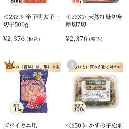
≪232≫ 辛子明太子上
≪233≫ 天然紅鮭切身
切子500g
厚切7切
¥2,376
¥2,376
(税込)
(税込)
ズワイカニ爪
≪650≫ かずの子松前