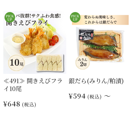
≪491≫ 開きえびフラ
銀だら(みりん/粕漬)
イ10尾
¥594
～
(税込)
¥648
(税込)