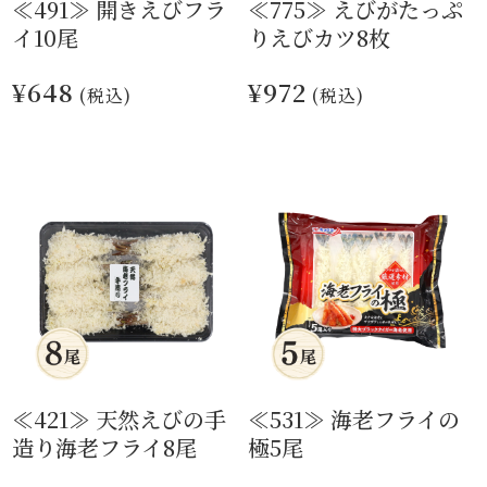
≪491≫ 開きえびフラ
≪775≫ えびがたっぷ
イ10尾
りえびカツ8枚
¥648
¥972
(税込)
(税込)
≪421≫ 天然えびの手
≪531≫ 海老フライの
造り海老フライ8尾
極5尾