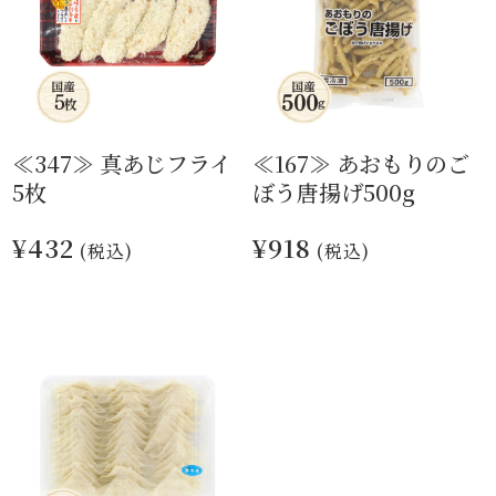
≪347≫ 真あじフライ
≪167≫ あおもりのご
5枚
ぼう唐揚げ500g
¥432
¥918
(税込)
(税込)