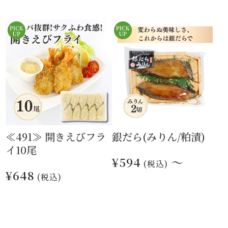
≪491≫ 開きえびフラ
銀だら(みりん/粕漬)
イ10尾
¥594
～
(税込)
¥648
(税込)