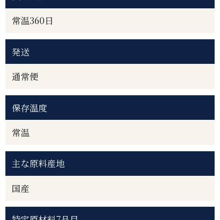
常温360日
発送
通常便
保存温度
常温
主な原料産地
国産
特定原材料7品目