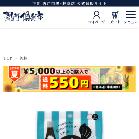
下関 唐戸市場･林商店 公式通販サイト
マイページ
カート
TOP
河豚