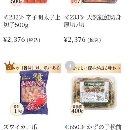
≪232≫ 辛子明太子上
≪233≫ 天然紅鮭切身
切子500g
厚切7切
¥2,376
¥2,376
(税込)
(税込)
ズワイカニ爪
≪650≫ かずの子松前