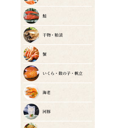
鮭
干物・粕漬
蟹
いくら・数の子・帆立
海老
河豚