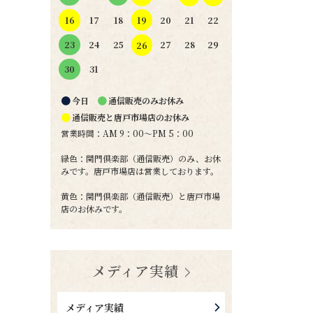
19
16
17
18
20
21
22
24
25
27
28
29
23
26
31
30
●
●
今日
通信販売のみお休み
●
通信販売と唐戸市場店のお休み
営業時間：AM 9：00～PM 5：00
緑色：関門倶楽部（通信販売）のみ、お休
みです。唐戸市場店は営業しております。
黄色：関門倶楽部（通信販売）と唐戸市場
店のお休みです。
メディア実績
メディア実績