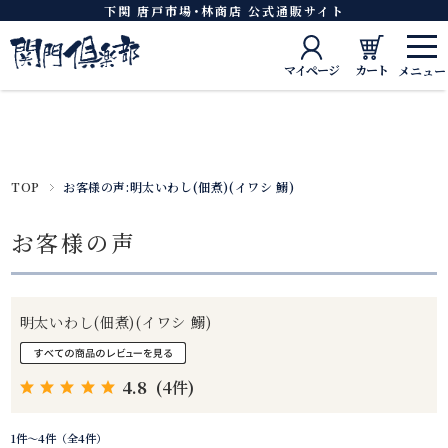
下関 唐戸市場･林商店 公式通販サイト
マイページ
カート
TOP
お客様の声:明太いわし(佃煮)(イワシ 鰯)
お客様の声
明太いわし(佃煮)(イワシ 鰯)
4.8
(4件)
1件～4件（全4件）