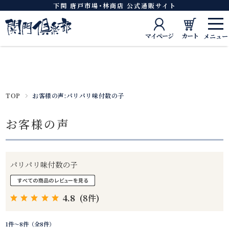
下関 唐戸市場･林商店 公式通販サイト
マイページ
カート
TOP
お客様の声:パリパリ味付数の子
お客様の声
パリパリ味付数の子
4.8
(8件)
1件～8件（全8件）