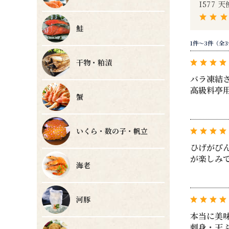
I577 
鮭
1件～3件（全
干物・粕漬
バラ凍結
高級料亭
蟹
いくら・数の子・帆立
ひげがぴ
が楽しみ
海老
河豚
本当に美
刺身・天