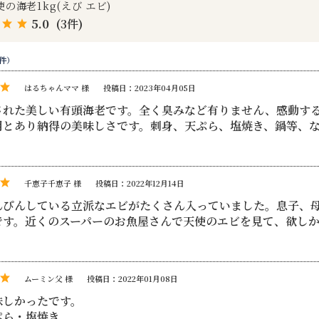
天使の海老1kg(えび エビ)
5.0
(3件)
3件）
はるちゃんママ 様
投稿日：2023年04月05日
された美しい有頭海老です。全く臭みなど有りません、感動す
用とあり納得の美味しさです。刺身、天ぷら、塩焼き、鍋等、
千恵子千恵子 様
投稿日：2022年12月14日
んぴんしている立派なエビがたくさん入っていました。息子、
です。近くのスーパーのお魚屋さんで天使のエビを見て、欲し
ムーミン父 様
投稿日：2022年01月08日
味しかったです。
ぷら・塩焼き。