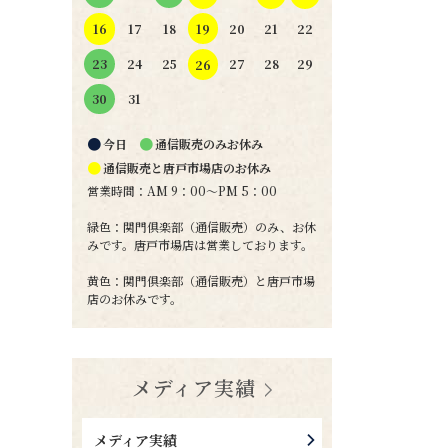
19
16
17
18
20
21
22
24
25
27
28
29
23
26
31
30
●
●
今日
通信販売のみお休み
●
通信販売と唐戸市場店のお休み
営業時間：AM 9：00～PM 5：00
緑色：関門倶楽部（通信販売）のみ、お休
みです。唐戸市場店は営業しております。
黄色：関門倶楽部（通信販売）と唐戸市場
店のお休みです。
メディア実績
メディア実績