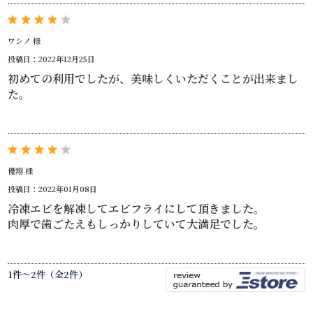
ワシノ 様
投稿日：2022年12月25日
初めての利用でしたが、美味しくいただくことが出来まし
た。
優翔 様
投稿日：2022年01月08日
冷凍エビを解凍してエビフライにして頂きました。
肉厚で歯ごたえもしっかりしていて大満足でした。
1件～2件（全2件）