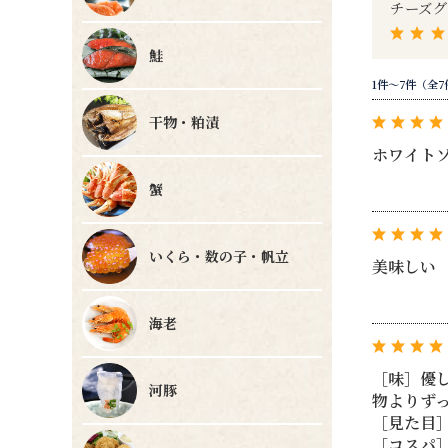
チーズグ
鮭
1件～7件（全7
干物・粕漬
ホワイト
蟹
いくら・数の子・帆立
美味しい
海老
［味］優
河豚
物よりず
［見た目
［コスパ