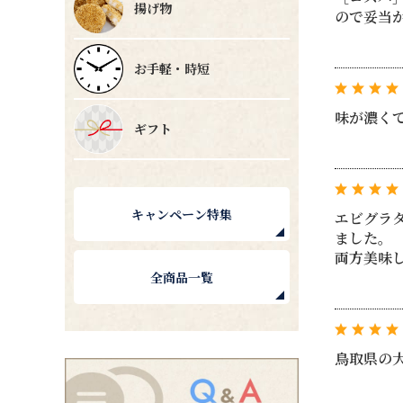
揚げ物
ので妥当
お手軽・時短
味が濃く
ギフト
キャンペーン特集
エビグラ
ました。
両方美味
全商品一覧
鳥取県の