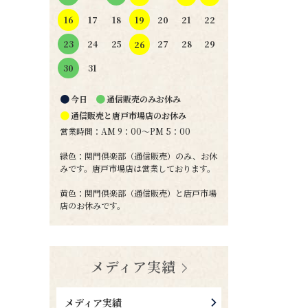
19
16
17
18
20
21
22
24
25
27
28
29
23
26
31
30
●
●
今日
通信販売のみお休み
●
通信販売と唐戸市場店のお休み
営業時間：AM 9：00～PM 5：00
緑色：関門倶楽部（通信販売）のみ、お休
みです。唐戸市場店は営業しております。
黄色：関門倶楽部（通信販売）と唐戸市場
店のお休みです。
メディア実績
メディア実績