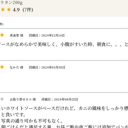
ラタン200g
4.9
(7件)
件）
美食家 様
投稿日：2024年12月14日
ソースがなめらかで美味しく、小腹がすいた時、朝食に、、、
なかた 様
投稿日：2024年10月05日
お取り寄せネコ 様
投稿日：2024年08月25日
しいホワイトソースがベースだけれど、カニの風味をしっかり
っと良いです。
］写真の通り可かも不可もなく。
］朝ごはんだと満足する量。お昼ご飯や夜ご飯には追加でパンや