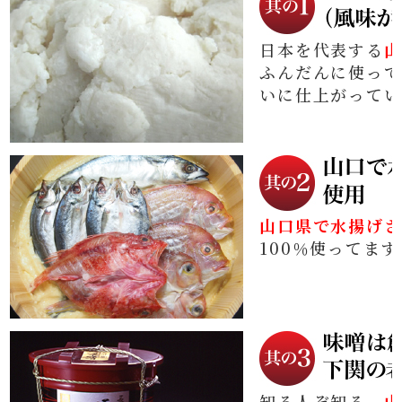
日本を代表する
山
ふんだんに使って
いに仕上がってい
山口県で水揚げさ
100％使ってます
知る人ぞ知る、
山