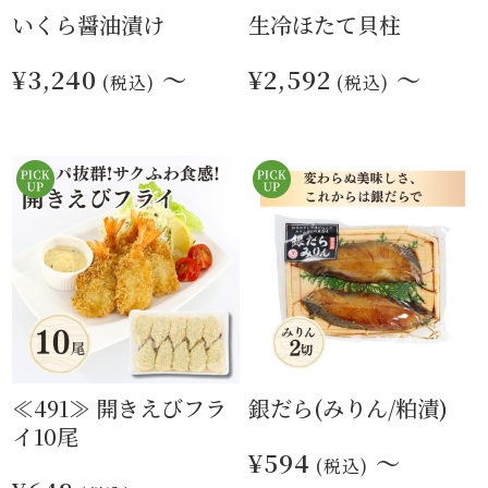
いくら醤油漬け
生冷ほたて貝柱
¥3,240
～
¥2,592
～
(税込)
(税込)
≪491≫ 開きえびフラ
銀だら(みりん/粕漬)
イ10尾
¥594
～
(税込)