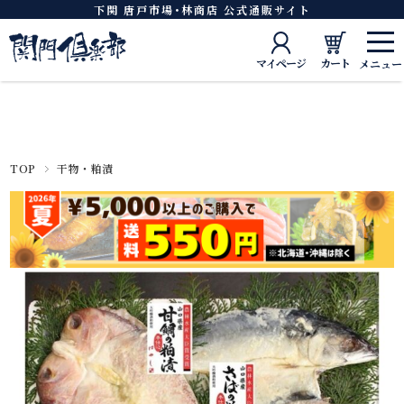
下関 唐戸市場･林商店 公式通販サイト
マイページ
カート
TOP
干物・粕漬