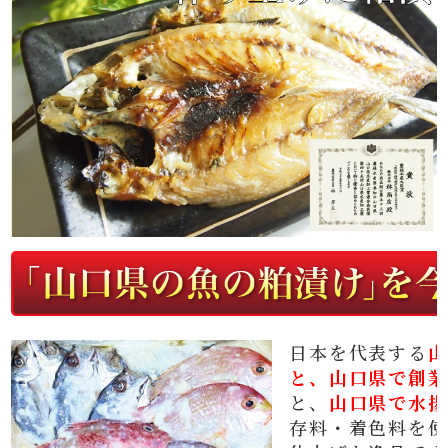
日本を代表する
山
と、山口県で創業
と、
山口県で水揚
存料・着色料を使