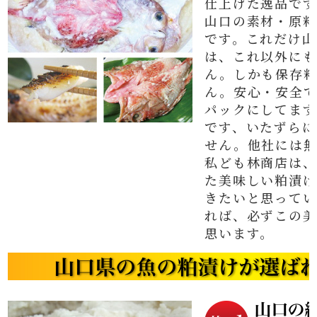
仕上げた逸品です
山口の素材・原料
です。これだけ山
は、これ以外にも
ん。しかも保存料
ん。安心・安全で
パックにしてます
です、いたずらに
せん。他社には無
私ども林商店は、
た美味しい粕漬け
きたいと思ってい
れば、必ずこの美
思います。