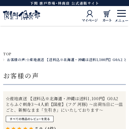
下関 唐戸市場･林商店 公式通販サイト
マイページ
カート
TOP
お客様の声:☆産地直送 【送料込※北海道・沖縄は送料1,100円】G0A2
お客様の声
☆産地直送 【送料込※北海道・沖縄は送料1,100円】G0A2
とらふぐ刺身3～4人前【国産】(フグ 河豚) ～出荷当日に一皿
ごと、新鮮なまま「生引き」にいたしております～
5.0
(4件)