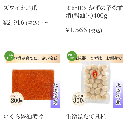
ズワイカニ爪
≪650≫ かずの子松前
漬(醤油味)400g
¥2,916
～
(税込)
¥1,566
(税込)
いくら醤油漬け
生冷ほたて貝柱