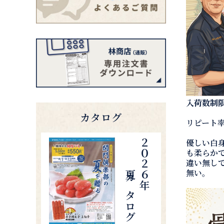
入荷数制
カタログ
リピート
優しい白
夏カタログ
２０２６年
も柔らか
違い無し
無い。