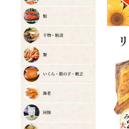
鮭
干物・粕漬
蟹
いくら・数の子・帆立
海老
河豚