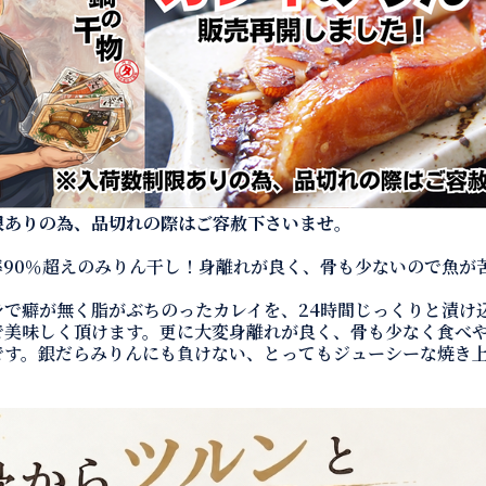
限ありの為、品切れの際はご容赦下さいませ。
率90％超えのみりん干し！身離れが良く、骨も少ないので魚が
身で癖が無く脂がぶちのったカレイを、24時間じっくりと漬け
で美味しく頂けます。更に大変身離れが良く、骨も少なく食べ
です。銀だらみりんにも負けない、とってもジューシーな焼き