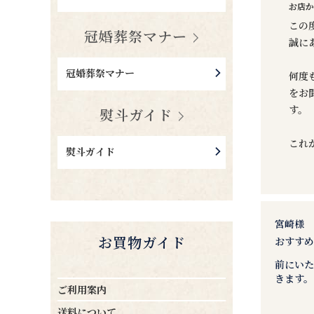
お店か
この
冠婚葬祭マナー
誠に
冠婚葬祭マナー
何度
をお
す。
熨斗ガイド
これ
熨斗ガイド
宮崎様
お買物ガイド
おすす
前にいた
きます。
ご利用案内
送料について