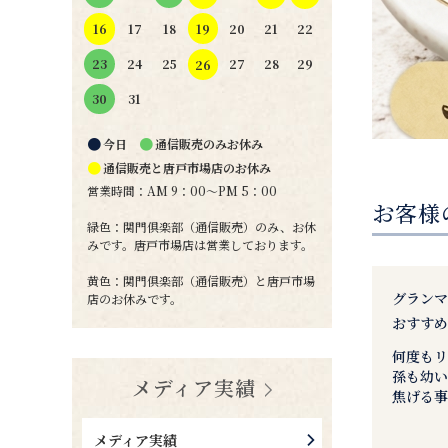
19
16
17
18
20
21
22
24
25
27
28
29
23
26
31
30
●
●
今日
通信販売のみお休み
●
通信販売と唐戸市場店のお休み
営業時間：AM 9：00～PM 5：00
お客様
緑色：関門倶楽部（通信販売）のみ、お休
みです。唐戸市場店は営業しております。
黄色：関門倶楽部（通信販売）と唐戸市場
グランマ
店のお休みです。
おすす
何度もリ
孫も幼い
メディア実績
焦げる事
メディア実績