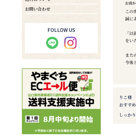
お店か
お問い合わせ
この
誠に
FOLLOW US
「以
をい
また
今後
りこ様
おすす
しっかり