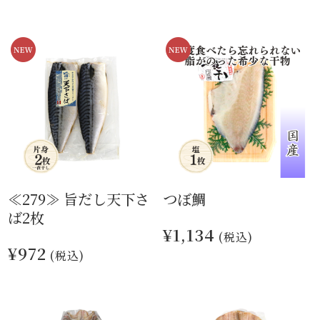
≪279≫ 旨だし天下さ
つぼ鯛
ば2枚
¥1,134
(税込)
¥972
(税込)