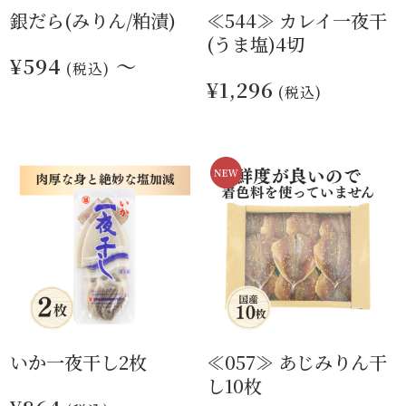
銀だら(みりん/粕漬)
≪544≫ カレイ一夜干
(うま塩)4切
¥594
～
(税込)
¥1,296
(税込)
いか一夜干し2枚
≪057≫ あじみりん干
し10枚