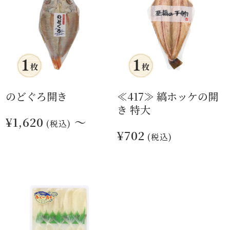
のどぐろ開き
≪417≫ 縞ホッケの開
き 特大
¥1,620
～
(税込)
¥702
(税込)