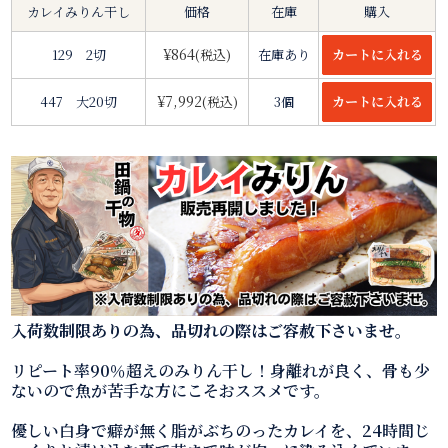
カレイみりん干し
価格
在庫
購入
¥864
129 2切
(税込)
在庫あり
¥7,992
447 大20切
(税込)
3個
入荷数制限ありの為、品切れの際はご容赦下さいませ。
リピート率90％超えのみりん干し！身離れが良く、骨も少
ないので魚が苦手な方にこそおススメです。
優しい白身で癖が無く脂がぶちのったカレイを、24時間じ