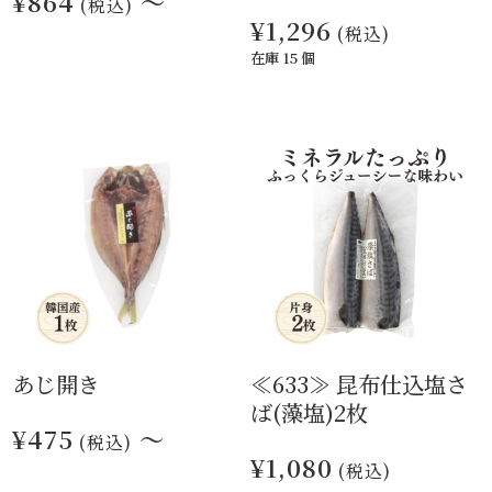
¥864
～
(税込)
¥1,296
(税込)
在庫 15 個
あじ開き
≪633≫ 昆布仕込塩さ
ば(藻塩)2枚
¥475
～
(税込)
¥1,080
(税込)