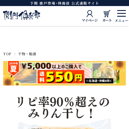
下関 唐戸市場･林商店 公式通販サイト
マイページ
カート
TOP
干物・粕漬