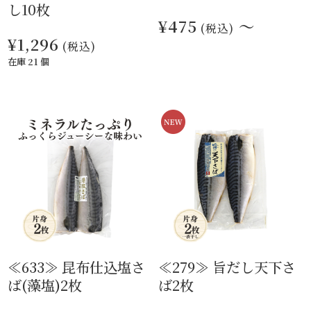
し10枚
¥475
～
(税込)
¥1,296
(税込)
在庫 21 個
≪633≫ 昆布仕込塩さ
≪279≫ 旨だし天下さ
ば(藻塩)2枚
ば2枚