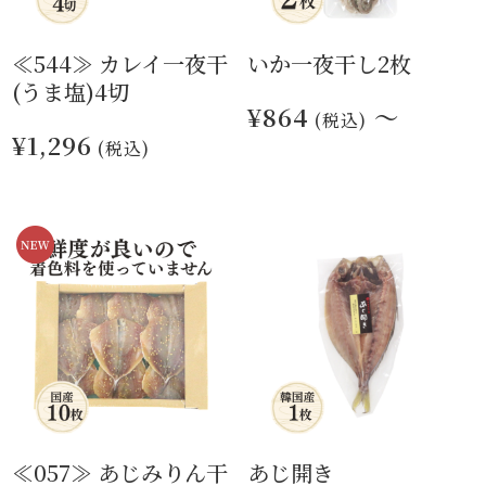
≪544≫ カレイ一夜干
いか一夜干し2枚
(うま塩)4切
¥864
～
(税込)
¥1,296
(税込)
≪057≫ あじみりん干
あじ開き