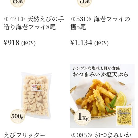
≪421≫ 天然えびの手
≪531≫ 海老フライの
造り海老フライ8尾
極5尾
¥918
¥1,134
(税込)
(税込)
えびフリッター
≪085≫ おつまみいか