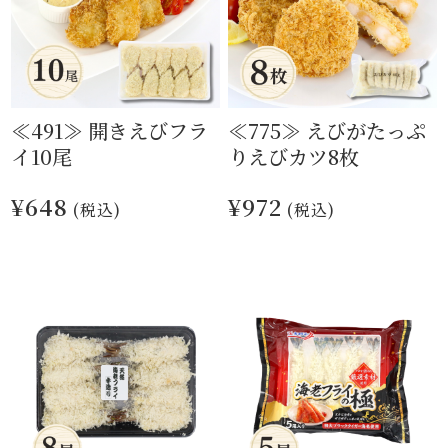
≪491≫ 開きえびフラ
≪775≫ えびがたっぷ
イ10尾
りえびカツ8枚
¥648
¥972
(税込)
(税込)